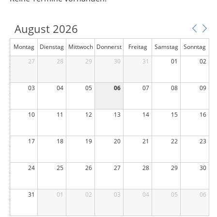
August 2026
Montag
Dienstag
Mittwoch
Donnerst
Freitag
Samstag
Sonntag
27
28
29
ag
30
31
01
02
03
04
05
06
07
08
09
10
11
12
13
14
15
16
17
18
19
20
21
22
23
24
25
26
27
28
29
30
31
01
02
03
04
05
06