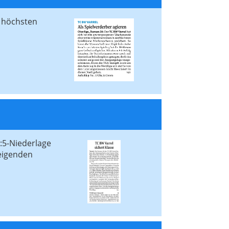
 höchsten
:5-Niederlage
teigenden