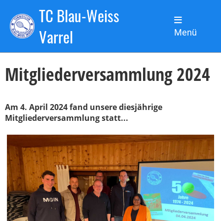
TC Blau-Weiss
Zurück
Varrel
Menü
04.04.2024
, Kronsbein Lars
Mitgliederversammlung 2024
Am 4. April 2024 fand unsere diesjährige
Mitgliederversammlung statt...