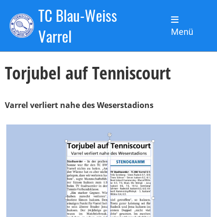
TC Blau-Weiss
Zurück
Varrel
Menü
19.05.2022
, Kronsbein Lars
Torjubel auf Tenniscourt
Varrel verliert nahe des Weserstadions