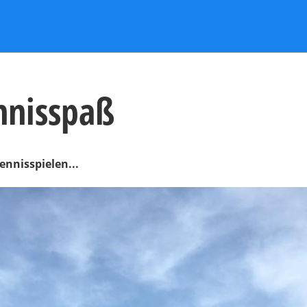
nnisspaß
nnisspielen...