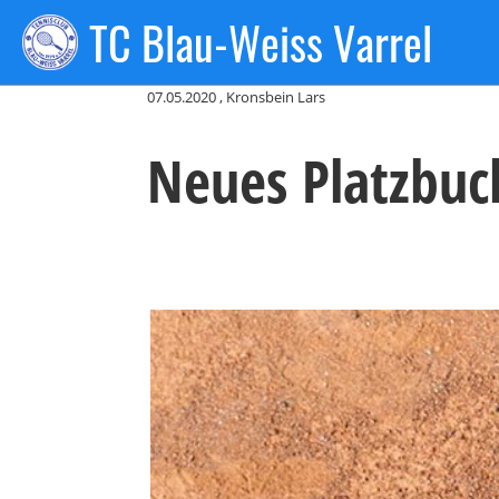
TC Blau-Weiss Varrel
Zurück
07.05.2020
, Kronsbein Lars
Neues Platzbu