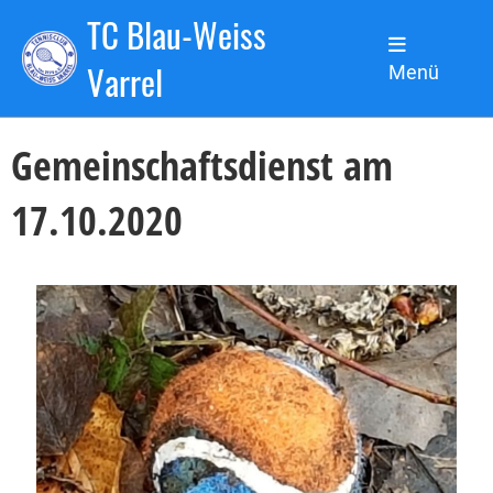
TC Blau-Weiss
Zurück
Varrel
Menü
17.10.2020
, Kronsbein Lars
Gemeinschaftsdienst am
17.10.2020