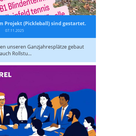
 Projekt (Pickleball) sind gestartet.
07.11.2025
ren unseren Ganzjahresplätze gebaut
ch Rollstu...