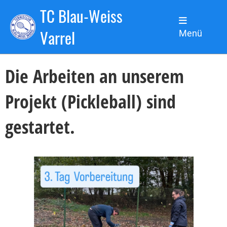
TC Blau-Weiss
Zurück
Varrel
Menü
07.11.2025
, Sanchez de la Torre Nicolas
Die Arbeiten an unserem
Projekt (Pickleball) sind
gestartet.