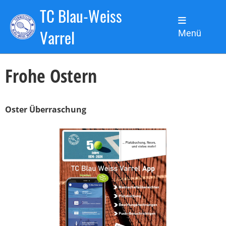
TC Blau-Weiss
Zurück
Varrel
Menü
01.04.2024
, Sanchez de la Torre Nicolas
Frohe Ostern
Oster Überraschung