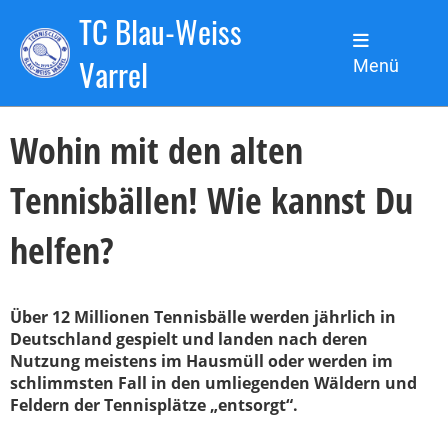
TC Blau-Weiss
Zurück
Varrel
Menü
13.07.2023
, Sanchez de la Torre Nicolas
Wohin mit den alten
Tennisbällen! Wie kannst Du
helfen?
Über 12 Millionen Tennisbälle werden jährlich in
Deutschland gespielt und landen nach deren
Nutzung meistens im Hausmüll oder werden im
schlimmsten Fall in den umliegenden Wäldern und
Feldern der Tennisplätze „entsorgt“.