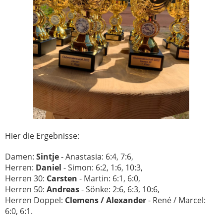
Hier die Ergebnisse:
Damen:
Sintje
- Anastasia: 6:4, 7:6,
Herren:
Daniel
- Simon: 6:2, 1:6, 10:3,
Herren 30:
Carsten
- Martin: 6:1, 6:0,
Herren 50:
Andreas
- Sönke: 2:6, 6:3, 10:6,
Herren Doppel:
Clemens / Alexander
- René / Marcel:
6:0, 6:1.