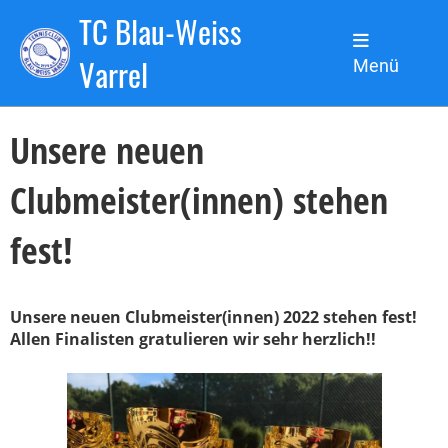
TC Blau-Weiss
Zurück
Varrel
Menü
05.09.2022
, Kronsbein Lars
Unsere neuen
Clubmeister(innen) stehen
fest!
Unsere neuen Clubmeister(innen) 2022 stehen fest!
Allen Finalisten gratulieren wir sehr herzlich!!