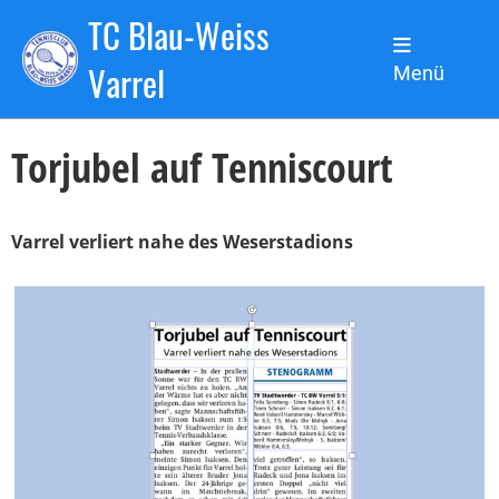
TC Blau-Weiss
Zurück
Varrel
Menü
19.05.2022
, Kronsbein Lars
Torjubel auf Tenniscourt
Varrel verliert nahe des Weserstadions