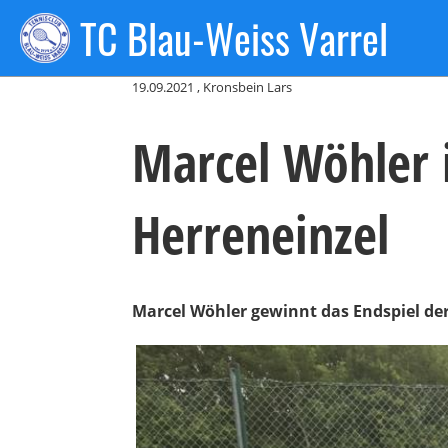
TC Blau-Weiss Varrel
Zurück
19.09.2021
, Kronsbein Lars
Marcel Wöhler 
Herreneinzel
Marcel Wöhler gewinnt das Endspiel der