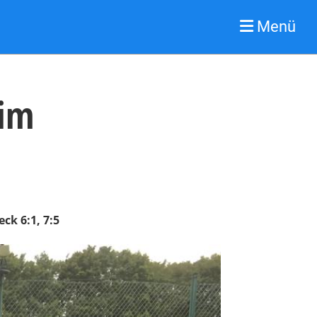
Menü
 im
ck 6:1, 7:5