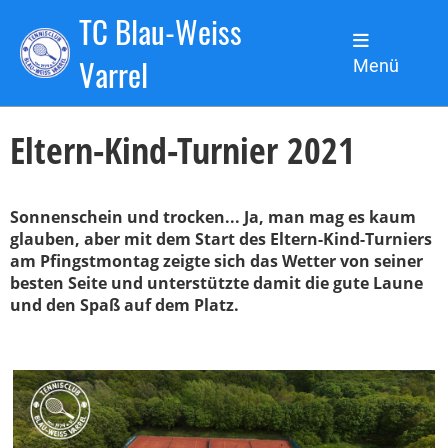
TC Blau-Weiss
Zurück
Varrel
Menü
24.05.2021
, Kronsbein Lars
Eltern-Kind-Turnier 2021
Sonnenschein und trocken... Ja, man mag es kaum
glauben, aber mit dem Start des Eltern-Kind-Turniers
am Pfingstmontag zeigte sich das Wetter von seiner
besten Seite und unterstützte damit die gute Laune
und den Spaß auf dem Platz.