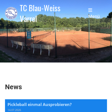
TC Blau-Weiss
Varrel
Menü
News
Pickleball einmal Ausprobieren?
14.07.2026